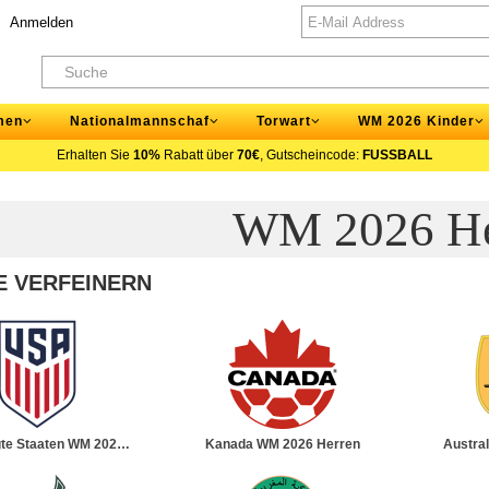
Anmelden
men
Nationalmannschaf
Torwart
WM 2026 Kinder
Erhalten Sie
10%
Rabatt über
70€
, Gutscheincode:
FUSSBALL
WM 2026 He
E VERFEINERN
gte Staaten WM 2026
Kanada WM 2026 Herren
Austra
Herren