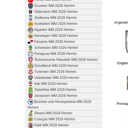
Ecuador WM 2026 Herren
Österreich WM 2026 Herren
Südkorea WM 2026 Herren
Argenti
Australien WM 2026 Herren
Ägypten WM 2026 Herren
Norwegen WM 2026 Herren
Panama WM 2026 Herren
Schweden WM 2026 Herren
Paraguay WM 2026 Herren
Tschechische Republik WM 2026 Herren
Engla
Schottland WM 2026 Herren
Tunesien WM 2026 Herren
Usbekistan WM 2026 Herren
Irak WM 2026 Herren
Südafrika WM 2026 Herren
Jordanien WM 2026 Herren
Bosnien und Herzegowina WM 2026
Portug
Herren
Ghana WM 2026 Herren
Curaçao WM 2026 Herren
Haiti WM 2026 Herren