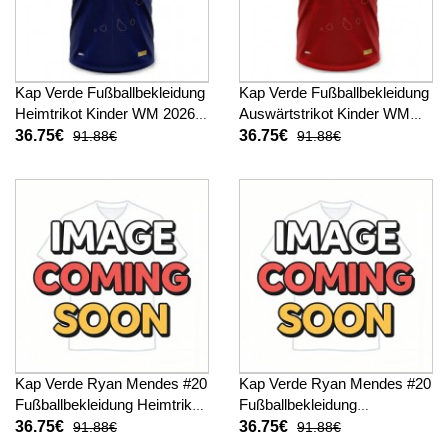
Kap Verde Fußballbekleidung
Kap Verde Fußballbekleidung
Heimtrikot Kinder WM 2026
Auswärtstrikot Kinder WM
Kurzarm (+ kurze hosen)
2026 Kurzarm (+ kurze
36.75€
36.75€
91.88€
91.88€
hosen)
Kap Verde Ryan Mendes #20
Kap Verde Ryan Mendes #20
Fußballbekleidung Heimtrikot
Fußballbekleidung
Kinder WM 2026 Kurzarm (+
Auswärtstrikot Kinder WM
36.75€
36.75€
91.88€
91.88€
kurze hosen)
2026 Kurzarm (+ kurze