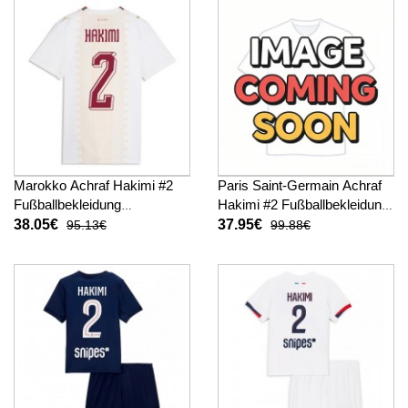
Marokko Achraf Hakimi #2
Paris Saint-Germain Achraf
Fußballbekleidung
Hakimi #2 Fußballbekleidung
Auswärtstrikot Damen WM
3rd trikot 2026-27 Kurzarm
38.05€
37.95€
95.13€
99.88€
2026 Kurzarm