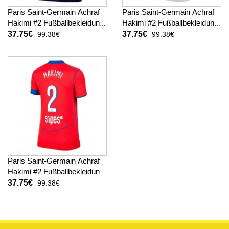
Paris Saint-Germain Achraf
Paris Saint-Germain Achraf
Hakimi #2 Fußballbekleidung
Hakimi #2 Fußballbekleidung
Heimtrikot Damen 2025-26
Auswärtstrikot Damen 2025-
37.75€
37.75€
99.38€
99.38€
Kurzarm
26 Kurzarm
Paris Saint-Germain Achraf
Hakimi #2 Fußballbekleidung
3rd trikot Damen 2025-26
37.75€
99.38€
Kurzarm