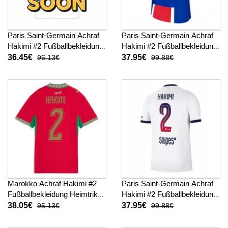
Paris Saint-Germain Achraf
Paris Saint-Germain Achraf
Hakimi #2 Fußballbekleidung
Hakimi #2 Fußballbekleidung
3rd trikot Kinder 2026-27
Heimtrikot 2026-27 Kurzarm
36.45€
37.95€
96.13€
99.88€
Kurzarm (+ kurze hosen)
Marokko Achraf Hakimi #2
Paris Saint-Germain Achraf
Fußballbekleidung Heimtrikot
Hakimi #2 Fußballbekleidung
Damen WM 2026 Kurzarm
Auswärtstrikot 2026-27
38.05€
37.95€
95.13€
99.88€
Kurzarm