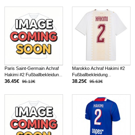
Paris Saint-Germain Achraf
Marokko Achraf Hakimi #2
Hakimi #2 Fußballbekleidung
Fußballbekleidung
Auswärtstrikot Kinder 2026-
Auswärtstrikot WM 2026
36.45€
38.25€
96.13€
95.63€
27 Kurzarm (+ kurze hosen)
Kurzarm