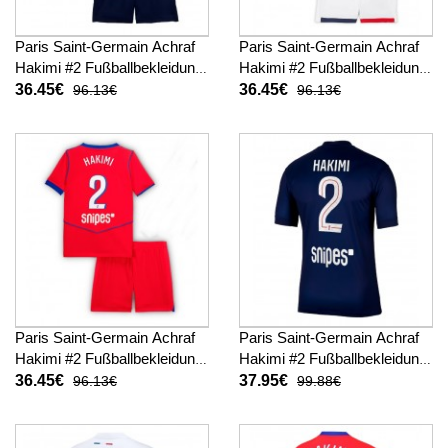
Paris Saint-Germain Achraf
Paris Saint-Germain Achraf
Hakimi #2 Fußballbekleidung
Hakimi #2 Fußballbekleidung
Heimtrikot Kinder 2025-26
Auswärtstrikot Kinder 2025-
36.45€
36.45€
96.13€
96.13€
Kurzarm (+ kurze hosen)
26 Kurzarm (+ kurze hosen)
Paris Saint-Germain Achraf
Paris Saint-Germain Achraf
Hakimi #2 Fußballbekleidung
Hakimi #2 Fußballbekleidung
3rd trikot Kinder 2025-26
Heimtrikot 2025-26 Kurzarm
36.45€
37.95€
96.13€
99.88€
Kurzarm (+ kurze hosen)