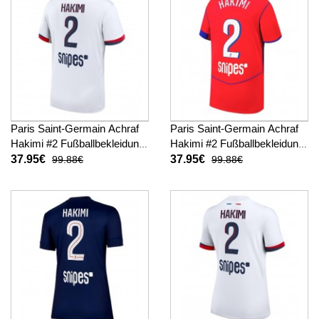
Paris Saint-Germain Achraf
Paris Saint-Germain Achraf
Hakimi #2 Fußballbekleidung
Hakimi #2 Fußballbekleidung
Auswärtstrikot 2025-26
3rd trikot 2025-26 Kurzarm
37.95€
37.95€
99.88€
99.88€
Kurzarm