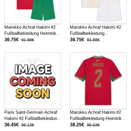
Marokko Achraf Hakimi #2
Marokko Achraf Hakimi #2
Fußballbekleidung Heimtrikot
Fußballbekleidung
Kinder WM 2026 Kurzarm (+
Auswärtstrikot Kinder WM
36.75€
36.75€
91.88€
91.88€
kurze hosen)
2026 Kurzarm (+ kurze
hosen)
Paris Saint-Germain Achraf
Marokko Achraf Hakimi #2
Hakimi #2 Fußballbekleidung
Fußballbekleidung Heimtrikot
Heimtrikot Kinder 2026-27
WM 2026 Kurzarm
36.45€
38.25€
96.13€
95.63€
Kurzarm (+ kurze hosen)