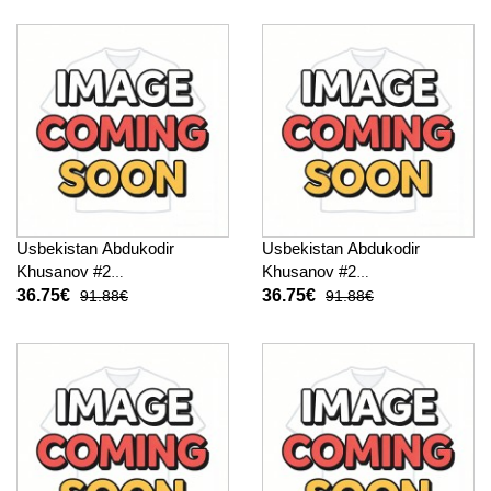
kurze hosen)
2026 Kurzarm (+ kurze
hosen)
Usbekistan Abdukodir
Usbekistan Abdukodir
Khusanov #2
Khusanov #2
Fußballbekleidung Heimtrikot
Fußballbekleidung
36.75€
36.75€
91.88€
91.88€
Kinder WM 2026 Kurzarm (+
Auswärtstrikot Kinder WM
kurze hosen)
2026 Kurzarm (+ kurze
hosen)