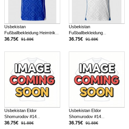
Usbekistan
Usbekistan
Fußballbekleidung Heimtrikot
Fußballbekleidung
Kinder WM 2026 Kurzarm (+
Auswärtstrikot Kinder WM
36.75€
36.75€
91.88€
91.88€
kurze hosen)
2026 Kurzarm (+ kurze
hosen)
Usbekistan Eldor
Usbekistan Eldor
Shomurodov #14
Shomurodov #14
Fußballbekleidung Heimtrikot
Fußballbekleidung
36.75€
36.75€
91.88€
91.88€
Kinder WM 2026 Kurzarm (+
Auswärtstrikot Kinder WM