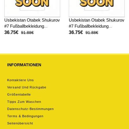
Usbekistan Otabek Shukurov
Usbekistan Otabek Shukurov
#7 Fußballbekleidung
#7 Fußballbekleidung
Heimtrikot Kinder WM 2026
Auswärtstrikot Kinder WM
36.75€
36.75€
91.88€
91.88€
Kurzarm (+ kurze hosen)
2026 Kurzarm (+ kurze
hosen)
INFORMATIONEN
Kontaktiere Uns
Versand Und Rückgabe
Größentabelle
Tipps Zum Waschen
Datenschutz-Bestimmungen
Terms & Bedingungen
Seitenübersicht