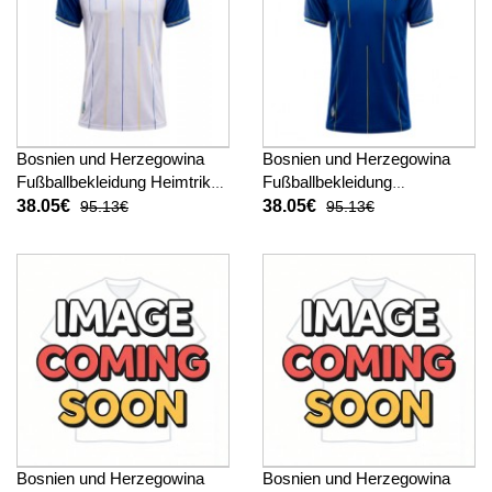
Bosnien und Herzegowina
Bosnien und Herzegowina
Fußballbekleidung Heimtrikot
Fußballbekleidung
Damen WM 2026 Kurzarm
Auswärtstrikot Damen WM
38.05€
38.05€
95.13€
95.13€
2026 Kurzarm
Bosnien und Herzegowina
Bosnien und Herzegowina