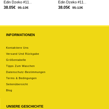
Edin Dzeko #11
Edin Dzeko #11
Fußballbekleidung Heimtrikot
Fußballbekleidung
38.05€
38.05€
95.13€
95.13€
Damen WM 2026 Kurzarm
Auswärtstrikot Damen WM
2026 Kurzarm
INFORMATIONEN
Kontaktiere Uns
Versand Und Rückgabe
Größentabelle
Tipps Zum Waschen
Datenschutz-Bestimmungen
Terms & Bedingungen
Seitenübersicht
Blog
UNSERE GESCHICHTE