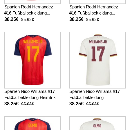
Spanien Rodri Hernandez
Spanien Rodri Hernandez
#16 Fußballbekleidung
#16 Fußballbekleidung
Heimtrikot WM 2026
Auswärtstrikot WM 2026
38.25€
38.25€
95.63€
95.63€
Kurzarm
Kurzarm
Spanien Nico Williams #17
Spanien Nico Williams #17
Fußballbekleidung Heimtrikot
Fußballbekleidung
WM 2026 Kurzarm
Auswärtstrikot WM 2026
38.25€
38.25€
95.63€
95.63€
Kurzarm