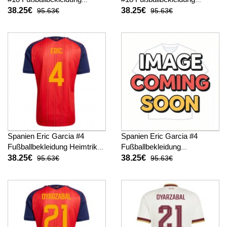
Heimtrikot WM 2026
Auswärtstrikot WM 2026
38.25€
38.25€
95.63€
95.63€
Kurzarm
Kurzarm
Spanien Eric Garcia #4
Spanien Eric Garcia #4
Fußballbekleidung Heimtrikot
Fußballbekleidung
WM 2026 Kurzarm
Auswärtstrikot WM 2026
38.25€
38.25€
95.63€
95.63€
Kurzarm