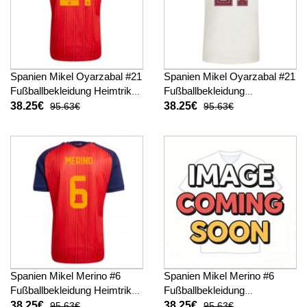
Spanien Mikel Oyarzabal #21
Spanien Mikel Oyarzabal #21
Fußballbekleidung Heimtrikot
Fußballbekleidung
WM 2026 Kurzarm
Auswärtstrikot WM 2026
38.25€
38.25€
95.63€
95.63€
Kurzarm
Spanien Mikel Merino #6
Spanien Mikel Merino #6
Fußballbekleidung Heimtrikot
Fußballbekleidung
WM 2026 Kurzarm
Auswärtstrikot WM 2026
38.25€
38.25€
95.63€
95.63€