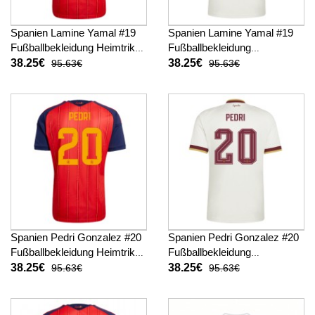
Spanien Lamine Yamal #19
Spanien Lamine Yamal #19
Fußballbekleidung Heimtrikot
Fußballbekleidung
WM 2026 Kurzarm
Auswärtstrikot WM 2026
38.25€
38.25€
95.63€
95.63€
Kurzarm
Spanien Pedri Gonzalez #20
Spanien Pedri Gonzalez #20
Fußballbekleidung Heimtrikot
Fußballbekleidung
WM 2026 Kurzarm
Auswärtstrikot WM 2026
38.25€
38.25€
95.63€
95.63€
Kurzarm