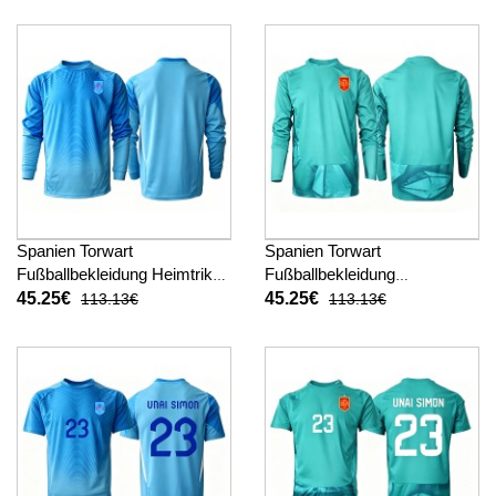
Spanien Torwart
Spanien Torwart
Fußballbekleidung Heimtrikot
Fußballbekleidung
WM 2026 Langarm
Auswärtstrikot WM 2026
45.25€
45.25€
113.13€
113.13€
Langarm