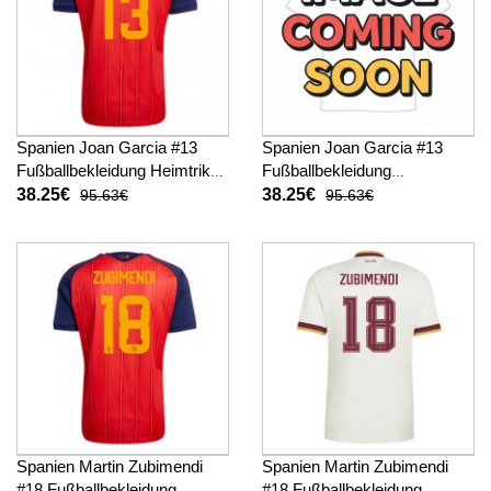
Spanien Joan Garcia #13
Spanien Joan Garcia #13
Fußballbekleidung Heimtrikot
Fußballbekleidung
WM 2026 Kurzarm
Auswärtstrikot WM 2026
38.25€
38.25€
95.63€
95.63€
Kurzarm
Spanien Martin Zubimendi
Spanien Martin Zubimendi
#18 Fußballbekleidung
#18 Fußballbekleidung