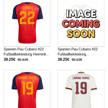
Spanien Pau Cubarsi #22
Spanien Pau Cubarsi #22
Fußballbekleidung Heimtrikot
Fußballbekleidung
WM 2026 Kurzarm
Auswärtstrikot WM 2026
38.25€
38.25€
95.63€
95.63€
Kurzarm