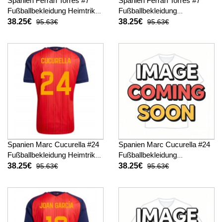
Spanien Ferran Torres #7
Spanien Ferran Torres #7
Fußballbekleidung Heimtrikot
Fußballbekleidung
WM 2026 Kurzarm
Auswärtstrikot WM 2026
38.25€
38.25€
95.63€
95.63€
Kurzarm
Spanien Marc Cucurella #24
Spanien Marc Cucurella #24
Fußballbekleidung Heimtrikot
Fußballbekleidung
WM 2026 Kurzarm
Auswärtstrikot WM 2026
38.25€
38.25€
95.63€
95.63€
Kurzarm