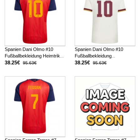
Spanien Dani Olmo #10
Spanien Dani Olmo #10
Fußballbekleidung Heimtrikot
Fußballbekleidung
WM 2026 Kurzarm
Auswärtstrikot WM 2026
38.25€
38.25€
95.63€
95.63€
Kurzarm