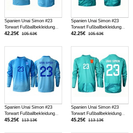
Spanien Unai Simon #23
Spanien Unai Simon #23
Torwart Fußballbekleidung
Torwart Fußballbekleidung
Heimtrikot WM 2026
Auswärtstrikot WM 2026
42.25€
42.25€
105.63€
105.63€
Kurzarm
Kurzarm
Spanien Unai Simon #23
Spanien Unai Simon #23
Torwart Fußballbekleidung
Torwart Fußballbekleidung
Heimtrikot WM 2026
Auswärtstrikot WM 2026
45.25€
45.25€
113.13€
113.13€
Langarm
Langarm