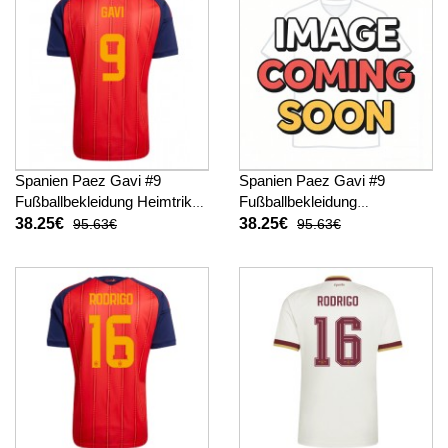
Spanien Paez Gavi #9
Spanien Paez Gavi #9
Fußballbekleidung Heimtrikot
Fußballbekleidung
WM 2026 Kurzarm
Auswärtstrikot WM 2026
38.25€
38.25€
95.63€
95.63€
Kurzarm