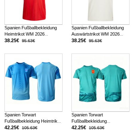
Spanien Fußballbekleidung
Spanien Fußballbekleidung
Heimtrikot WM 2026
Auswärtstrikot WM 2026
Kurzarm
Kurzarm
38.25€
38.25€
95.63€
95.63€
Spanien Torwart
Spanien Torwart
Fußballbekleidung Heimtrikot
Fußballbekleidung
WM 2026 Kurzarm
Auswärtstrikot WM 2026
42.25€
42.25€
105.63€
105.63€
Kurzarm