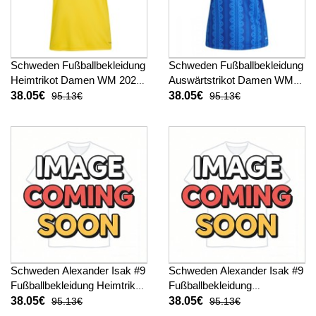
Schweden Fußballbekleidung
Schweden Fußballbekleidung
Heimtrikot Damen WM 2026
Auswärtstrikot Damen WM
Kurzarm
2026 Kurzarm
38.05€
38.05€
95.13€
95.13€
Schweden Alexander Isak #9
Schweden Alexander Isak #9
Fußballbekleidung Heimtrikot
Fußballbekleidung
Damen WM 2026 Kurzarm
Auswärtstrikot Damen WM
38.05€
38.05€
95.13€
95.13€
2026 Kurzarm