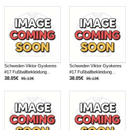
Schweden Viktor Gyokeres
Schweden Viktor Gyokeres
#17 Fußballbekleidung
#17 Fußballbekleidung
Heimtrikot Damen WM 2026
Auswärtstrikot Damen WM
38.05€
38.05€
95.13€
95.13€
Kurzarm
2026 Kurzarm