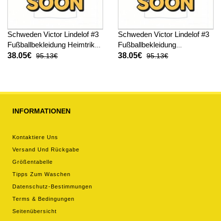
Schweden Victor Lindelof #3
Schweden Victor Lindelof #3
Fußballbekleidung Heimtrikot
Fußballbekleidung
Damen WM 2026 Kurzarm
Auswärtstrikot Damen WM
38.05€
38.05€
95.13€
95.13€
2026 Kurzarm
INFORMATIONEN
Kontaktiere Uns
Versand Und Rückgabe
Größentabelle
Tipps Zum Waschen
Datenschutz-Bestimmungen
Terms & Bedingungen
Seitenübersicht