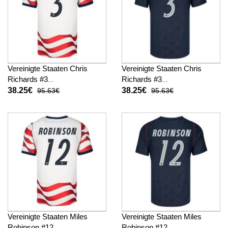
Vereinigte Staaten Chris
Vereinigte Staaten Chris
Richards #3
Richards #3
Fußballbekleidung Heimtrikot
Fußballbekleidung
38.25€
38.25€
95.63€
95.63€
WM 2026 Kurzarm
Auswärtstrikot WM 2026
Kurzarm
Vereinigte Staaten Miles
Vereinigte Staaten Miles
Robinson #12
Robinson #12