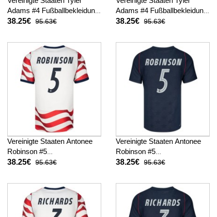
Vereinigte Staaten Tyler
Vereinigte Staaten Tyler
Adams #4 Fußballbekleidung
Adams #4 Fußballbekleidung
Heimtrikot WM 2026
Auswärtstrikot WM 2026
38.25€
38.25€
95.63€
95.63€
Kurzarm
Kurzarm
Vereinigte Staaten Antonee
Vereinigte Staaten Antonee
Robinson #5
Robinson #5
Fußballbekleidung Heimtrikot
Fußballbekleidung
38.25€
38.25€
95.63€
95.63€
WM 2026 Kurzarm
Auswärtstrikot WM 2026
Kurzarm