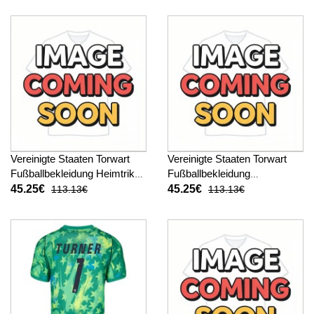
Vereinigte Staaten Torwart
Vereinigte Staaten Torwart
Fußballbekleidung Heimtrikot
Fußballbekleidung
WM 2026 Langarm
Auswärtstrikot WM 2026
45.25€
45.25€
113.13€
113.13€
Langarm