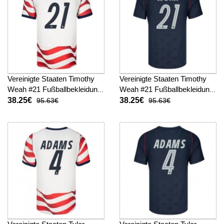
Vereinigte Staaten Timothy
Vereinigte Staaten Timothy
Weah #21 Fußballbekleidung
Weah #21 Fußballbekleidung
Heimtrikot WM 2026
Auswärtstrikot WM 2026
38.25€
38.25€
95.63€
95.63€
Kurzarm
Kurzarm