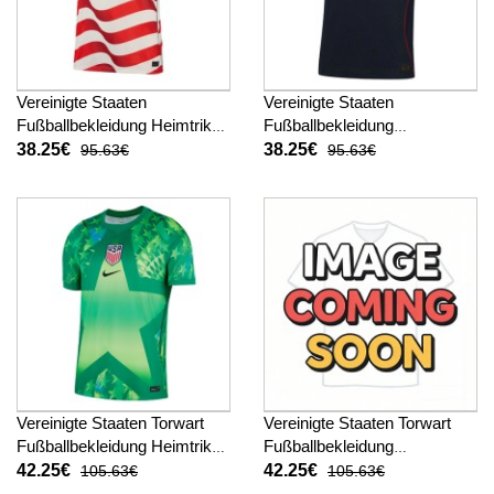
Vereinigte Staaten
Vereinigte Staaten
Fußballbekleidung Heimtrikot
Fußballbekleidung
WM 2026 Kurzarm
Auswärtstrikot WM 2026
38.25€
38.25€
95.63€
95.63€
Kurzarm
Vereinigte Staaten Torwart
Vereinigte Staaten Torwart
Fußballbekleidung Heimtrikot
Fußballbekleidung
WM 2026 Kurzarm
Auswärtstrikot WM 2026
42.25€
42.25€
105.63€
105.63€
Kurzarm