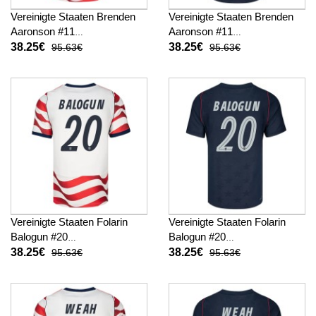
Vereinigte Staaten Brenden
Vereinigte Staaten Brenden
Aaronson #11
Aaronson #11
Fußballbekleidung Heimtrikot
Fußballbekleidung
38.25€
38.25€
95.63€
95.63€
WM 2026 Kurzarm
Auswärtstrikot WM 2026
Kurzarm
Vereinigte Staaten Folarin
Vereinigte Staaten Folarin
Balogun #20
Balogun #20
Fußballbekleidung Heimtrikot
Fußballbekleidung
38.25€
38.25€
95.63€
95.63€
WM 2026 Kurzarm
Auswärtstrikot WM 2026
Kurzarm