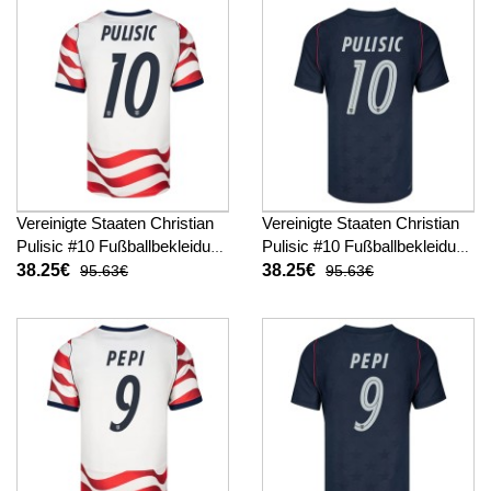
Vereinigte Staaten Christian
Vereinigte Staaten Christian
Pulisic #10 Fußballbekleidung
Pulisic #10 Fußballbekleidung
Heimtrikot WM 2026
Auswärtstrikot WM 2026
38.25€
38.25€
95.63€
95.63€
Kurzarm
Kurzarm