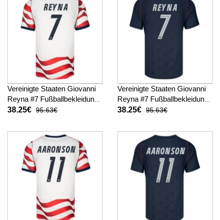
Vereinigte Staaten Giovanni
Vereinigte Staaten Giovanni
Reyna #7 Fußballbekleidung
Reyna #7 Fußballbekleidung
Heimtrikot WM 2026
Auswärtstrikot WM 2026
38.25€
38.25€
95.63€
95.63€
Kurzarm
Kurzarm