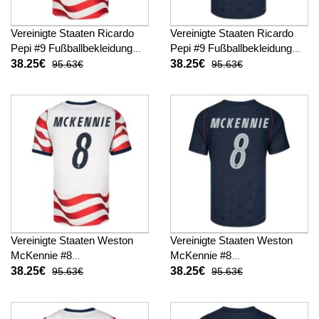
Vereinigte Staaten Ricardo
Vereinigte Staaten Ricardo
Pepi #9 Fußballbekleidung
Pepi #9 Fußballbekleidung
Heimtrikot WM 2026
Auswärtstrikot WM 2026
38.25€
38.25€
95.63€
95.63€
Kurzarm
Kurzarm
Vereinigte Staaten Weston
Vereinigte Staaten Weston
McKennie #8
McKennie #8
Fußballbekleidung Heimtrikot
Fußballbekleidung
38.25€
38.25€
95.63€
95.63€
WM 2026 Kurzarm
Auswärtstrikot WM 2026
Kurzarm