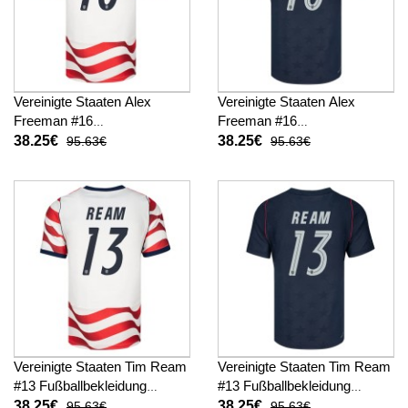
Vereinigte Staaten Alex
Vereinigte Staaten Alex
Freeman #16
Freeman #16
Fußballbekleidung Heimtrikot
Fußballbekleidung
38.25€
38.25€
95.63€
95.63€
WM 2026 Kurzarm
Auswärtstrikot WM 2026
Kurzarm
Vereinigte Staaten Tim Ream
Vereinigte Staaten Tim Ream
#13 Fußballbekleidung
#13 Fußballbekleidung
Heimtrikot WM 2026
Auswärtstrikot WM 2026
38.25€
38.25€
95.63€
95.63€