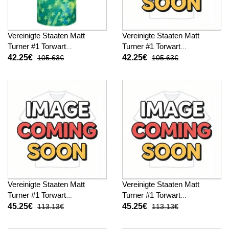
Vereinigte Staaten Matt
Vereinigte Staaten Matt
Turner #1 Torwart
Turner #1 Torwart
Fußballbekleidung Heimtrikot
Fußballbekleidung
42.25€
42.25€
105.63€
105.63€
WM 2026 Kurzarm
Auswärtstrikot WM 2026
Kurzarm
Vereinigte Staaten Matt
Vereinigte Staaten Matt
Turner #1 Torwart
Turner #1 Torwart
Fußballbekleidung Heimtrikot
Fußballbekleidung
45.25€
45.25€
113.13€
113.13€
WM 2026 Langarm
Auswärtstrikot WM 2026
Langarm