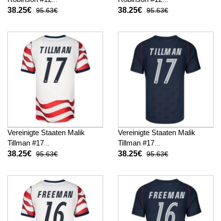
Fußballbekleidung Heimtrikot
Fußballbekleidung
38.25€
38.25€
95.63€
95.63€
WM 2026 Kurzarm
Auswärtstrikot WM 2026
Kurzarm
Vereinigte Staaten Malik
Vereinigte Staaten Malik
Tillman #17
Tillman #17
Fußballbekleidung Heimtrikot
Fußballbekleidung
38.25€
38.25€
95.63€
95.63€
WM 2026 Kurzarm
Auswärtstrikot WM 2026
Kurzarm