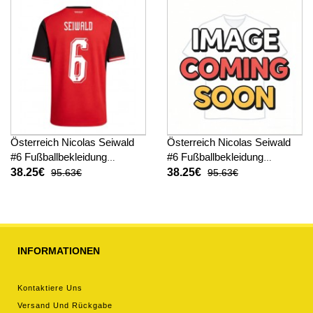
Österreich Nicolas Seiwald
Österreich Nicolas Seiwald
#6 Fußballbekleidung
#6 Fußballbekleidung
Heimtrikot WM 2026
Auswärtstrikot WM 2026
38.25€
38.25€
95.63€
95.63€
Kurzarm
Kurzarm
INFORMATIONEN
Kontaktiere Uns
Versand Und Rückgabe