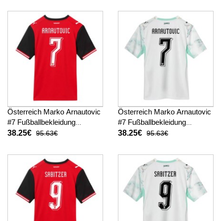
Österreich Marko Arnautovic
Österreich Marko Arnautovic
#7 Fußballbekleidung
#7 Fußballbekleidung
Heimtrikot WM 2026
Auswärtstrikot WM 2026
38.25€
38.25€
95.63€
95.63€
Kurzarm
Kurzarm