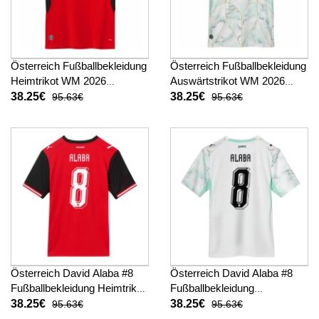
Österreich Fußballbekleidung
Österreich Fußballbekleidung
Heimtrikot WM 2026
Auswärtstrikot WM 2026
Kurzarm
Kurzarm
38.25€
38.25€
95.63€
95.63€
Österreich David Alaba #8
Österreich David Alaba #8
Fußballbekleidung Heimtrikot
Fußballbekleidung
WM 2026 Kurzarm
Auswärtstrikot WM 2026
38.25€
38.25€
95.63€
95.63€
Kurzarm