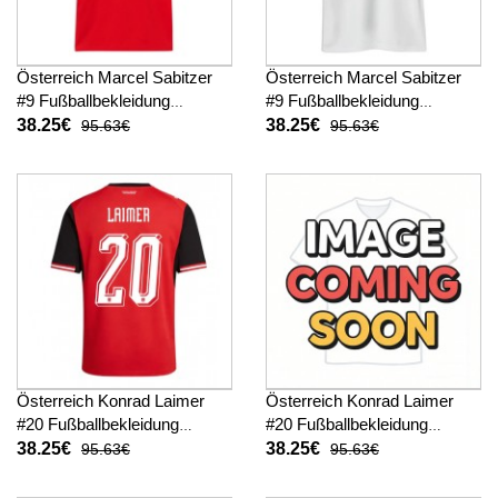
Österreich Marcel Sabitzer
Österreich Marcel Sabitzer
#9 Fußballbekleidung
#9 Fußballbekleidung
Heimtrikot WM 2026
Auswärtstrikot WM 2026
38.25€
38.25€
95.63€
95.63€
Kurzarm
Kurzarm
Österreich Konrad Laimer
Österreich Konrad Laimer
#20 Fußballbekleidung
#20 Fußballbekleidung
Heimtrikot WM 2026
Auswärtstrikot WM 2026
38.25€
38.25€
95.63€
95.63€
Kurzarm
Kurzarm