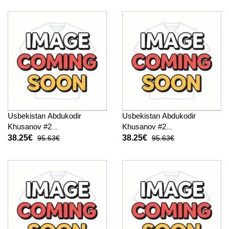
Kurzarm
Usbekistan Abdukodir
Usbekistan Abdukodir
Khusanov #2
Khusanov #2
Fußballbekleidung Heimtrikot
Fußballbekleidung
38.25€
38.25€
95.63€
95.63€
WM 2026 Kurzarm
Auswärtstrikot WM 2026
Kurzarm