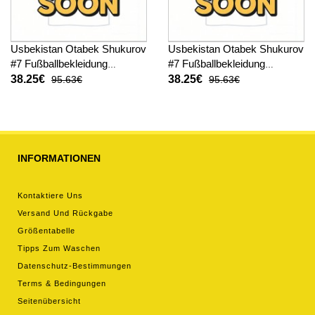
Usbekistan Otabek Shukurov
Usbekistan Otabek Shukurov
#7 Fußballbekleidung
#7 Fußballbekleidung
Heimtrikot WM 2026
Auswärtstrikot WM 2026
38.25€
38.25€
95.63€
95.63€
Kurzarm
Kurzarm
INFORMATIONEN
Kontaktiere Uns
Versand Und Rückgabe
Größentabelle
Tipps Zum Waschen
Datenschutz-Bestimmungen
Terms & Bedingungen
Seitenübersicht