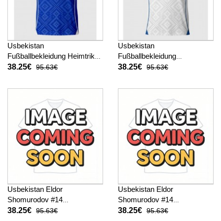
Usbekistan
Usbekistan
Fußballbekleidung Heimtrikot
Fußballbekleidung
WM 2026 Kurzarm
Auswärtstrikot WM 2026
38.25€
38.25€
95.63€
95.63€
Kurzarm
Usbekistan Eldor
Usbekistan Eldor
Shomurodov #14
Shomurodov #14
Fußballbekleidung Heimtrikot
Fußballbekleidung
38.25€
38.25€
95.63€
95.63€
WM 2026 Kurzarm
Auswärtstrikot WM 2026