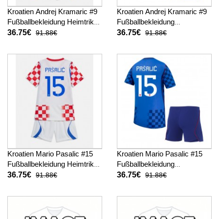
Kroatien Andrej Kramaric #9
Kroatien Andrej Kramaric #9
Fußballbekleidung Heimtrikot
Fußballbekleidung
Kinder WM 2026 Kurzarm (+
Auswärtstrikot Kinder WM
36.75€
36.75€
91.88€
91.88€
kurze hosen)
2026 Kurzarm (+ kurze
hosen)
Kroatien Mario Pasalic #15
Kroatien Mario Pasalic #15
Fußballbekleidung Heimtrikot
Fußballbekleidung
Kinder WM 2026 Kurzarm (+
Auswärtstrikot Kinder WM
36.75€
36.75€
91.88€
91.88€
kurze hosen)
2026 Kurzarm (+ kurze
hosen)