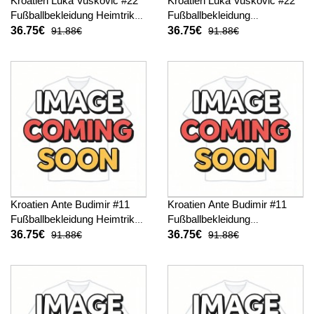
Kroatien Luka Vuskovic #22
Kroatien Luka Vuskovic #22
Fußballbekleidung Heimtrikot
Fußballbekleidung
Kinder WM 2026 Kurzarm (+
Auswärtstrikot Kinder WM
36.75€
36.75€
91.88€
91.88€
kurze hosen)
2026 Kurzarm (+ kurze
hosen)
Kroatien Ante Budimir #11
Kroatien Ante Budimir #11
Fußballbekleidung Heimtrikot
Fußballbekleidung
Kinder WM 2026 Kurzarm (+
Auswärtstrikot Kinder WM
36.75€
36.75€
91.88€
91.88€
kurze hosen)
2026 Kurzarm (+ kurze
hosen)