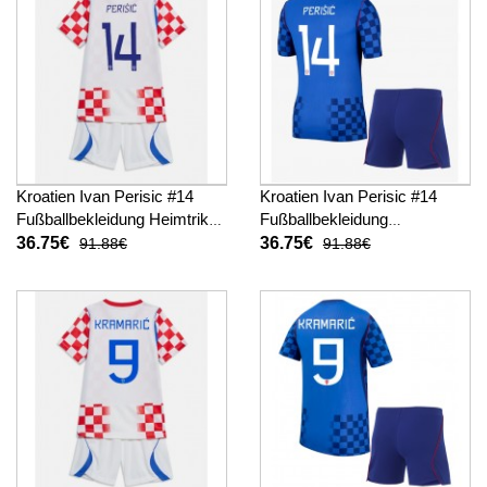
Kroatien Ivan Perisic #14
Kroatien Ivan Perisic #14
Fußballbekleidung Heimtrikot
Fußballbekleidung
Kinder WM 2026 Kurzarm (+
Auswärtstrikot Kinder WM
36.75€
36.75€
91.88€
91.88€
kurze hosen)
2026 Kurzarm (+ kurze
hosen)