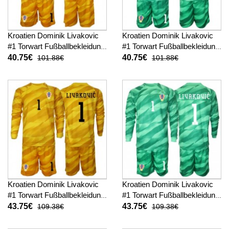
Kroatien Dominik Livakovic
Kroatien Dominik Livakovic
#1 Torwart Fußballbekleidung
#1 Torwart Fußballbekleidung
Heimtrikot Kinder WM 2026
Auswärtstrikot Kinder WM
40.75€
40.75€
101.88€
101.88€
Kurzarm (+ kurze hosen)
2026 Kurzarm (+ kurze
hosen)
Kroatien Dominik Livakovic
Kroatien Dominik Livakovic
#1 Torwart Fußballbekleidung
#1 Torwart Fußballbekleidung
Heimtrikot Kinder WM 2026
Auswärtstrikot Kinder WM
43.75€
43.75€
109.38€
109.38€
Langarm (+ kurze hosen)
2026 Langarm (+ kurze
hosen)