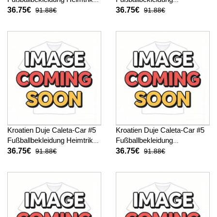
Kinder WM 2026 Kurzarm (+
Auswärtstrikot Kinder WM
36.75€
36.75€
91.88€
91.88€
kurze hosen)
2026 Kurzarm (+ kurze
hosen)
Kroatien Duje Caleta-Car #5
Kroatien Duje Caleta-Car #5
Fußballbekleidung Heimtrikot
Fußballbekleidung
Kinder WM 2026 Kurzarm (+
Auswärtstrikot Kinder WM
36.75€
36.75€
91.88€
91.88€
kurze hosen)
2026 Kurzarm (+ kurze
hosen)