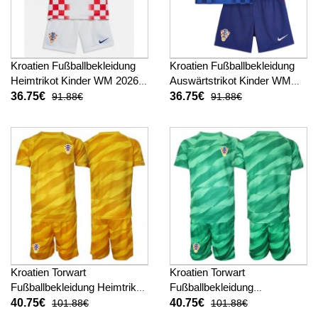
Kroatien Fußballbekleidung
Kroatien Fußballbekleidung
Heimtrikot Kinder WM 2026
Auswärtstrikot Kinder WM
Kurzarm (+ kurze hosen)
2026 Kurzarm (+ kurze
36.75€
36.75€
91.88€
91.88€
hosen)
Kroatien Torwart
Kroatien Torwart
Fußballbekleidung Heimtrikot
Fußballbekleidung
Kinder WM 2026 Kurzarm (+
Auswärtstrikot Kinder WM
40.75€
40.75€
101.88€
101.88€
kurze hosen)
2026 Kurzarm (+ kurze