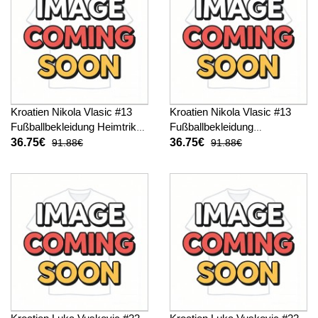
Kroatien Nikola Vlasic #13
Kroatien Nikola Vlasic #13
Fußballbekleidung Heimtrikot
Fußballbekleidung
Kinder WM 2026 Kurzarm (+
Auswärtstrikot Kinder WM
36.75€
36.75€
91.88€
91.88€
kurze hosen)
2026 Kurzarm (+ kurze
hosen)