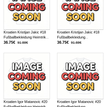
Kroatien Kristijan Jakic #18
Kroatien Kristijan Jakic #18
Fußballbekleidung Heimtrikot
Fußballbekleidung
Kinder WM 2026 Kurzarm (+
Auswärtstrikot Kinder WM
36.75€
36.75€
91.88€
91.88€
kurze hosen)
2026 Kurzarm (+ kurze
hosen)
Kroatien Igor Matanovic #20
Kroatien Igor Matanovic #20
Fußballbekleidung Heimtrikot
Fußballbekleidung