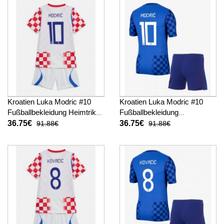
Kroatien Luka Modric #10
Kroatien Luka Modric #10
Fußballbekleidung Heimtrikot
Fußballbekleidung
Kinder WM 2026 Kurzarm (+
Auswärtstrikot Kinder WM
36.75€
36.75€
91.88€
91.88€
kurze hosen)
2026 Kurzarm (+ kurze
hosen)