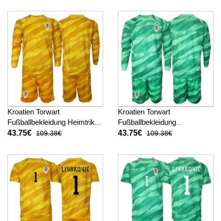
hosen)
Kroatien Torwart
Kroatien Torwart
Fußballbekleidung Heimtrikot
Fußballbekleidung
Kinder WM 2026 Langarm (+
Auswärtstrikot Kinder WM
43.75€
43.75€
109.38€
109.38€
kurze hosen)
2026 Langarm (+ kurze
hosen)