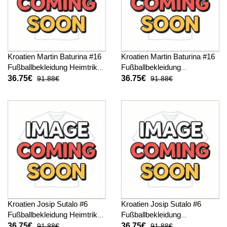
Kroatien Martin Baturina #16
Kroatien Martin Baturina #16
Fußballbekleidung Heimtrikot
Fußballbekleidung
Kinder WM 2026 Kurzarm (+
Auswärtstrikot Kinder WM
36.75€
36.75€
91.88€
91.88€
kurze hosen)
2026 Kurzarm (+ kurze
hosen)
Kroatien Josip Sutalo #6
Kroatien Josip Sutalo #6
Fußballbekleidung Heimtrikot
Fußballbekleidung
Kinder WM 2026 Kurzarm (+
Auswärtstrikot Kinder WM
36.75€
36.75€
91.88€
91.88€