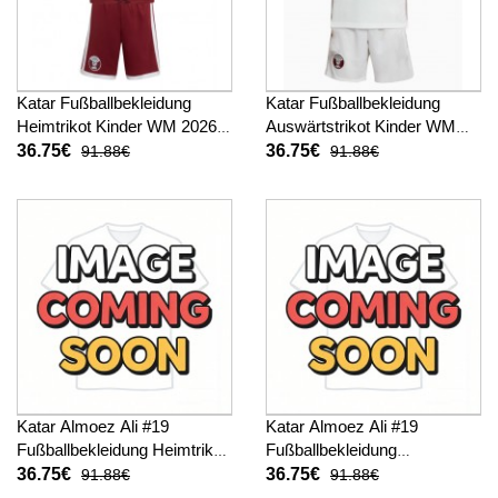
Katar Fußballbekleidung
Katar Fußballbekleidung
Heimtrikot Kinder WM 2026
Auswärtstrikot Kinder WM
Kurzarm (+ kurze hosen)
2026 Kurzarm (+ kurze
36.75€
36.75€
91.88€
91.88€
hosen)
Katar Almoez Ali #19
Katar Almoez Ali #19
Fußballbekleidung Heimtrikot
Fußballbekleidung
Kinder WM 2026 Kurzarm (+
Auswärtstrikot Kinder WM
36.75€
36.75€
91.88€
91.88€
kurze hosen)
2026 Kurzarm (+ kurze