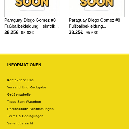
Paraguay Diego Gomez #8
Paraguay Diego Gomez #8
Fußballbekleidung Heimtrikot
Fußballbekleidung
WM 2026 Kurzarm
Auswärtstrikot WM 2026
38.25€
38.25€
95.63€
95.63€
Kurzarm
INFORMATIONEN
Kontaktiere Uns
Versand Und Rückgabe
Größentabelle
Tipps Zum Waschen
Datenschutz-Bestimmungen
Terms & Bedingungen
Seitenübersicht