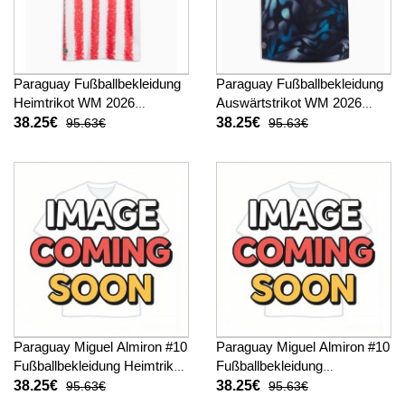
Paraguay Fußballbekleidung
Paraguay Fußballbekleidung
Heimtrikot WM 2026
Auswärtstrikot WM 2026
Kurzarm
Kurzarm
38.25€
38.25€
95.63€
95.63€
Paraguay Miguel Almiron #10
Paraguay Miguel Almiron #10
Fußballbekleidung Heimtrikot
Fußballbekleidung
WM 2026 Kurzarm
Auswärtstrikot WM 2026
38.25€
38.25€
95.63€
95.63€
Kurzarm