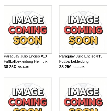
Paraguay Julio Enciso #19
Paraguay Julio Enciso #19
Fußballbekleidung Heimtrikot
Fußballbekleidung
WM 2026 Kurzarm
Auswärtstrikot WM 2026
38.25€
38.25€
95.63€
95.63€
Kurzarm