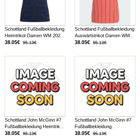
Schottland Fußballbekleidung
Schottland Fußballbekleidung
Heimtrikot Damen WM 2026
Auswärtstrikot Damen WM
Kurzarm
2026 Kurzarm
38.05€
38.05€
95.13€
95.13€
Schottland John McGinn #7
Schottland John McGinn #7
Fußballbekleidung Heimtrikot
Fußballbekleidung
Damen WM 2026 Kurzarm
Auswärtstrikot Damen WM
38.05€
38.05€
95.13€
95.13€
2026 Kurzarm