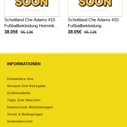
Schottland Che Adams #10
Schottland Che Adams #10
Fußballbekleidung Heimtrikot
Fußballbekleidung
Damen WM 2026 Kurzarm
Auswärtstrikot Damen WM
38.05€
38.05€
95.13€
95.13€
2026 Kurzarm
INFORMATIONEN
Kontaktiere Uns
Versand Und Rückgabe
Größentabelle
Tipps Zum Waschen
Datenschutz-Bestimmungen
Terms & Bedingungen
Seitenübersicht