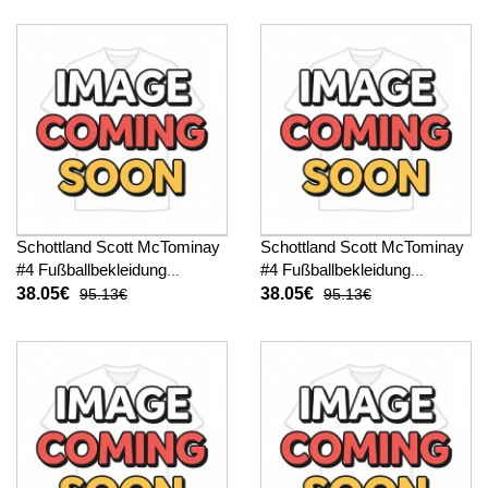
Schottland Scott McTominay
Schottland Scott McTominay
#4 Fußballbekleidung
#4 Fußballbekleidung
Heimtrikot Damen WM 2026
Auswärtstrikot Damen WM
38.05€
38.05€
95.13€
95.13€
Kurzarm
2026 Kurzarm