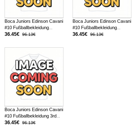
Boca Juniors Edinson Cavani
Boca Juniors Edinson Cavani
#10 Fußballbekleidung
#10 Fußballbekleidung
Heimtrikot Kinder 2025-26
Auswärtstrikot Kinder 2025-
36.45€
36.45€
96.13€
96.13€
Kurzarm (+ kurze hosen)
26 Kurzarm (+ kurze hosen)
Boca Juniors Edinson Cavani
#10 Fußballbekleidung 3rd
trikot Kinder 2025-26
36.45€
96.13€
Kurzarm (+ kurze hosen)