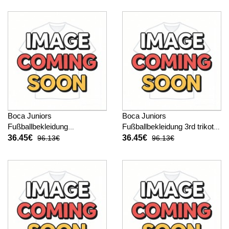
Boca Juniors
Boca Juniors
Fußballbekleidung
Fußballbekleidung 3rd trikot
Auswärtstrikot Kinder 2025-
Kinder 2025-26 Kurzarm (+
36.45€
36.45€
96.13€
96.13€
26 Kurzarm (+ kurze hosen)
kurze hosen)