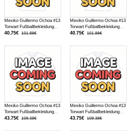
Mexiko Guillermo Ochoa #13
Mexiko Guillermo Ochoa #13
Torwart Fußballbekleidung
Torwart Fußballbekleidung
Heimtrikot Kinder WM 2026
Auswärtstrikot Kinder WM
40.75€
40.75€
101.88€
101.88€
Kurzarm (+ kurze hosen)
2026 Kurzarm (+ kurze
hosen)
Mexiko Guillermo Ochoa #13
Mexiko Guillermo Ochoa #13
Torwart Fußballbekleidung
Torwart Fußballbekleidung
Heimtrikot Kinder WM 2026
Auswärtstrikot Kinder WM
43.75€
43.75€
109.38€
109.38€
Langarm (+ kurze hosen)
2026 Langarm (+ kurze
hosen)