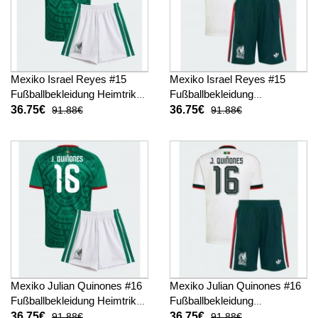
Mexiko Israel Reyes #15
Mexiko Israel Reyes #15
Fußballbekleidung Heimtrikot
Fußballbekleidung
Kinder WM 2026 Kurzarm (+
Auswärtstrikot Kinder WM
36.75€
36.75€
91.88€
91.88€
kurze hosen)
2026 Kurzarm (+ kurze
hosen)
Mexiko Julian Quinones #16
Mexiko Julian Quinones #16
Fußballbekleidung Heimtrikot
Fußballbekleidung
Kinder WM 2026 Kurzarm (+
Auswärtstrikot Kinder WM
36.75€
36.75€
91.88€
91.88€