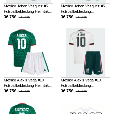
Mexiko Johan Vasquez #5
Mexiko Johan Vasquez #5
Fußballbekleidung Heimtrikot
Fußballbekleidung
Kinder WM 2026 Kurzarm (+
Auswärtstrikot Kinder WM
36.75€
36.75€
91.88€
91.88€
kurze hosen)
2026 Kurzarm (+ kurze
hosen)
Mexiko Alexis Vega #10
Mexiko Alexis Vega #10
Fußballbekleidung Heimtrikot
Fußballbekleidung
Kinder WM 2026 Kurzarm (+
Auswärtstrikot Kinder WM
36.75€
36.75€
91.88€
91.88€
kurze hosen)
2026 Kurzarm (+ kurze
hosen)