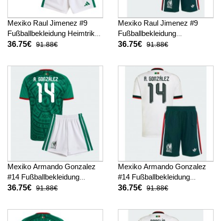
Mexiko Raul Jimenez #9
Mexiko Raul Jimenez #9
Fußballbekleidung Heimtrikot
Fußballbekleidung
Kinder WM 2026 Kurzarm (+
Auswärtstrikot Kinder WM
36.75€
36.75€
91.88€
91.88€
kurze hosen)
2026 Kurzarm (+ kurze
hosen)
Mexiko Armando Gonzalez
Mexiko Armando Gonzalez
#14 Fußballbekleidung
#14 Fußballbekleidung
Heimtrikot Kinder WM 2026
Auswärtstrikot Kinder WM
36.75€
36.75€
91.88€
91.88€
Kurzarm (+ kurze hosen)
2026 Kurzarm (+ kurze
hosen)