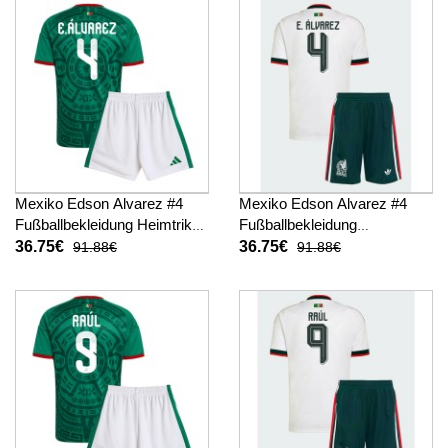
Mexiko Edson Alvarez #4
Mexiko Edson Alvarez #4
Fußballbekleidung Heimtrikot
Fußballbekleidung
Kinder WM 2026 Kurzarm (+
Auswärtstrikot Kinder WM
36.75€
36.75€
91.88€
91.88€
kurze hosen)
2026 Kurzarm (+ kurze
hosen)