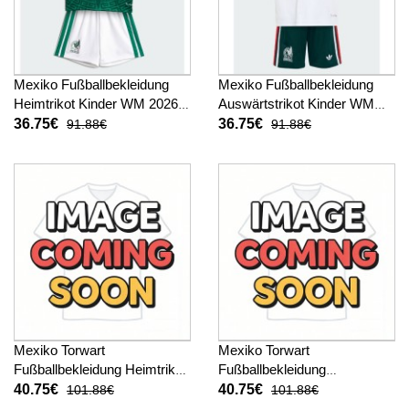
Mexiko Fußballbekleidung
Mexiko Fußballbekleidung
Heimtrikot Kinder WM 2026
Auswärtstrikot Kinder WM
Kurzarm (+ kurze hosen)
2026 Kurzarm (+ kurze
36.75€
36.75€
91.88€
91.88€
hosen)
Mexiko Torwart
Mexiko Torwart
Fußballbekleidung Heimtrikot
Fußballbekleidung
Kinder WM 2026 Kurzarm (+
Auswärtstrikot Kinder WM
40.75€
40.75€
101.88€
101.88€
kurze hosen)
2026 Kurzarm (+ kurze