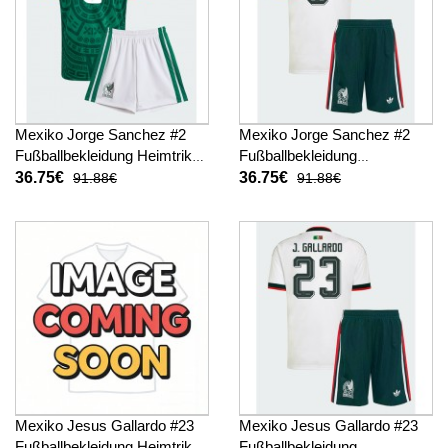
Mexiko Jorge Sanchez #2
Mexiko Jorge Sanchez #2
Fußballbekleidung Heimtrikot
Fußballbekleidung
Kinder WM 2026 Kurzarm (+
Auswärtstrikot Kinder WM
36.75€
36.75€
91.88€
91.88€
kurze hosen)
2026 Kurzarm (+ kurze
hosen)
Mexiko Jesus Gallardo #23
Mexiko Jesus Gallardo #23
Fußballbekleidung Heimtrikot
Fußballbekleidung