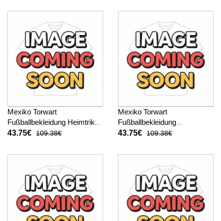
hosen)
Mexiko Torwart
Mexiko Torwart
Fußballbekleidung Heimtrikot
Fußballbekleidung
Kinder WM 2026 Langarm (+
Auswärtstrikot Kinder WM
43.75€
43.75€
109.38€
109.38€
kurze hosen)
2026 Langarm (+ kurze
hosen)