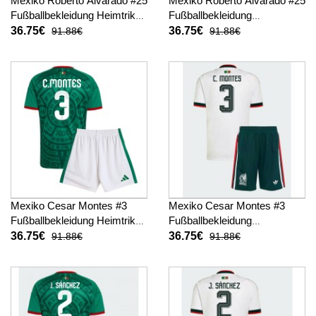
Mexiko Roberto Alvarado #25
Mexiko Roberto Alvarado #25
Fußballbekleidung Heimtrikot
Fußballbekleidung
Kinder WM 2026 Kurzarm (+
Auswärtstrikot Kinder WM
36.75€
36.75€
91.88€
91.88€
kurze hosen)
2026 Kurzarm (+ kurze
hosen)
Mexiko Cesar Montes #3
Mexiko Cesar Montes #3
Fußballbekleidung Heimtrikot
Fußballbekleidung
Kinder WM 2026 Kurzarm (+
Auswärtstrikot Kinder WM
36.75€
36.75€
91.88€
91.88€
kurze hosen)
2026 Kurzarm (+ kurze
hosen)