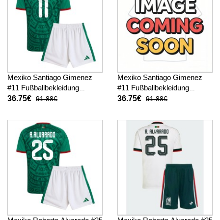
Mexiko Santiago Gimenez
Mexiko Santiago Gimenez
#11 Fußballbekleidung
#11 Fußballbekleidung
Heimtrikot Kinder WM 2026
Auswärtstrikot Kinder WM
36.75€
36.75€
91.88€
91.88€
Kurzarm (+ kurze hosen)
2026 Kurzarm (+ kurze
hosen)