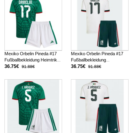
Mexiko Orbelin Pineda #17
Mexiko Orbelin Pineda #17
Fußballbekleidung Heimtrikot
Fußballbekleidung
Kinder WM 2026 Kurzarm (+
Auswärtstrikot Kinder WM
36.75€
36.75€
91.88€
91.88€
kurze hosen)
2026 Kurzarm (+ kurze
hosen)