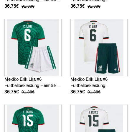
Kinder WM 2026 Kurzarm (+
Auswärtstrikot Kinder WM
36.75€
36.75€
91.88€
91.88€
kurze hosen)
2026 Kurzarm (+ kurze
hosen)
Mexiko Erik Lira #6
Mexiko Erik Lira #6
Fußballbekleidung Heimtrikot
Fußballbekleidung
Kinder WM 2026 Kurzarm (+
Auswärtstrikot Kinder WM
36.75€
36.75€
91.88€
91.88€
kurze hosen)
2026 Kurzarm (+ kurze
hosen)