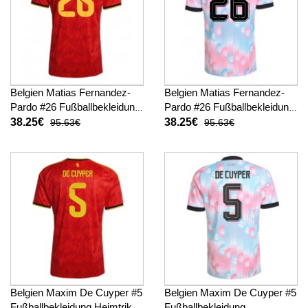
Belgien Matias Fernandez-
Belgien Matias Fernandez-
Pardo #26 Fußballbekleidung
Pardo #26 Fußballbekleidung
Heimtrikot WM 2026
Auswärtstrikot WM 2026
38.25€
38.25€
95.63€
95.63€
Kurzarm
Kurzarm
Belgien Maxim De Cuyper #5
Belgien Maxim De Cuyper #5
Fußballbekleidung Heimtrikot
Fußballbekleidung