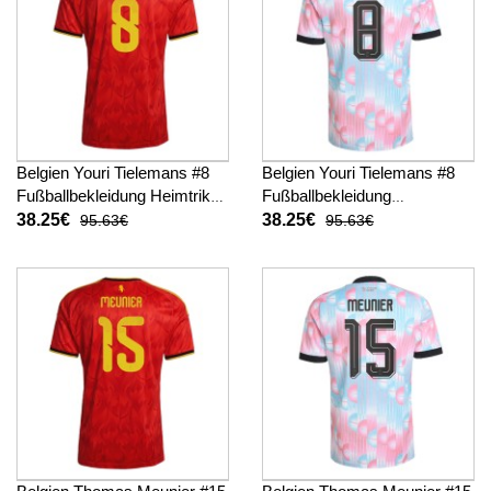
Belgien Youri Tielemans #8
Belgien Youri Tielemans #8
Fußballbekleidung Heimtrikot
Fußballbekleidung
WM 2026 Kurzarm
Auswärtstrikot WM 2026
38.25€
38.25€
95.63€
95.63€
Kurzarm