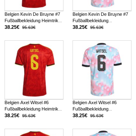
Belgien Kevin De Bruyne #7
Belgien Kevin De Bruyne #7
Fußballbekleidung Heimtrikot
Fußballbekleidung
WM 2026 Kurzarm
Auswärtstrikot WM 2026
38.25€
38.25€
95.63€
95.63€
Kurzarm
Belgien Axel Witsel #6
Belgien Axel Witsel #6
Fußballbekleidung Heimtrikot
Fußballbekleidung
WM 2026 Kurzarm
Auswärtstrikot WM 2026
38.25€
38.25€
95.63€
95.63€
Kurzarm