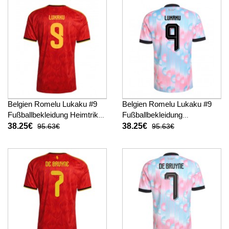
Belgien Romelu Lukaku #9
Belgien Romelu Lukaku #9
Fußballbekleidung Heimtrikot
Fußballbekleidung
WM 2026 Kurzarm
Auswärtstrikot WM 2026
38.25€
38.25€
95.63€
95.63€
Kurzarm