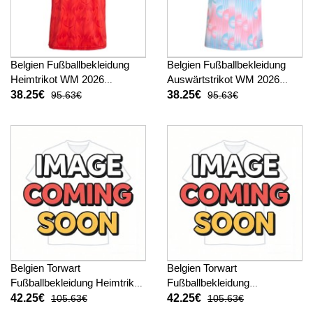
Belgien Fußballbekleidung
Belgien Fußballbekleidung
Heimtrikot WM 2026
Auswärtstrikot WM 2026
Kurzarm
Kurzarm
38.25€
38.25€
95.63€
95.63€
Belgien Torwart
Belgien Torwart
Fußballbekleidung Heimtrikot
Fußballbekleidung
WM 2026 Kurzarm
Auswärtstrikot WM 2026
42.25€
42.25€
105.63€
105.63€
Kurzarm