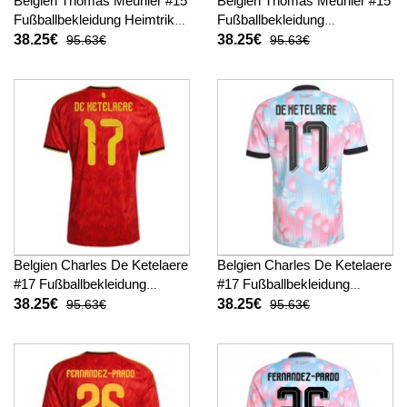
Belgien Thomas Meunier #15
Belgien Thomas Meunier #15
Fußballbekleidung Heimtrikot
Fußballbekleidung
WM 2026 Kurzarm
Auswärtstrikot WM 2026
38.25€
38.25€
95.63€
95.63€
Kurzarm
Belgien Charles De Ketelaere
Belgien Charles De Ketelaere
#17 Fußballbekleidung
#17 Fußballbekleidung
Heimtrikot WM 2026
Auswärtstrikot WM 2026
38.25€
38.25€
95.63€
95.63€
Kurzarm
Kurzarm