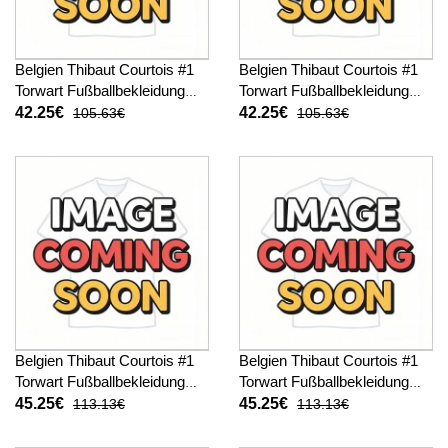
Belgien Thibaut Courtois #1
Belgien Thibaut Courtois #1
Torwart Fußballbekleidung
Torwart Fußballbekleidung
Heimtrikot WM 2026
Auswärtstrikot WM 2026
42.25€
42.25€
105.63€
105.63€
Kurzarm
Kurzarm
Belgien Thibaut Courtois #1
Belgien Thibaut Courtois #1
Torwart Fußballbekleidung
Torwart Fußballbekleidung
Heimtrikot WM 2026
Auswärtstrikot WM 2026
45.25€
45.25€
113.13€
113.13€
Langarm
Langarm