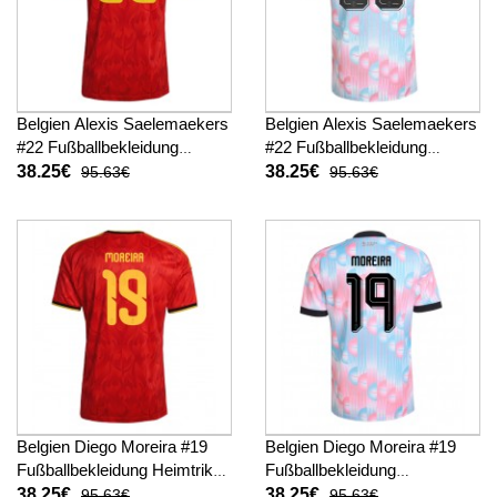
Belgien Alexis Saelemaekers
Belgien Alexis Saelemaekers
#22 Fußballbekleidung
#22 Fußballbekleidung
Heimtrikot WM 2026
Auswärtstrikot WM 2026
38.25€
38.25€
95.63€
95.63€
Kurzarm
Kurzarm
Belgien Diego Moreira #19
Belgien Diego Moreira #19
Fußballbekleidung Heimtrikot
Fußballbekleidung
WM 2026 Kurzarm
Auswärtstrikot WM 2026
38.25€
38.25€
95.63€
95.63€