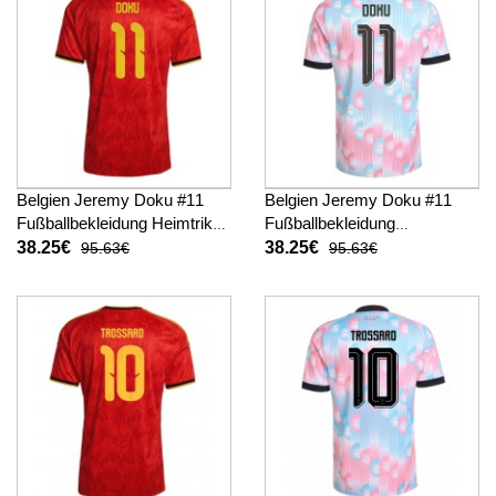
Belgien Jeremy Doku #11
Belgien Jeremy Doku #11
Fußballbekleidung Heimtrikot
Fußballbekleidung
WM 2026 Kurzarm
Auswärtstrikot WM 2026
38.25€
38.25€
95.63€
95.63€
Kurzarm