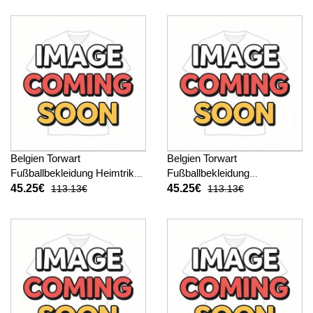
Belgien Torwart
Belgien Torwart
Fußballbekleidung Heimtrikot
Fußballbekleidung
WM 2026 Langarm
Auswärtstrikot WM 2026
45.25€
45.25€
113.13€
113.13€
Langarm