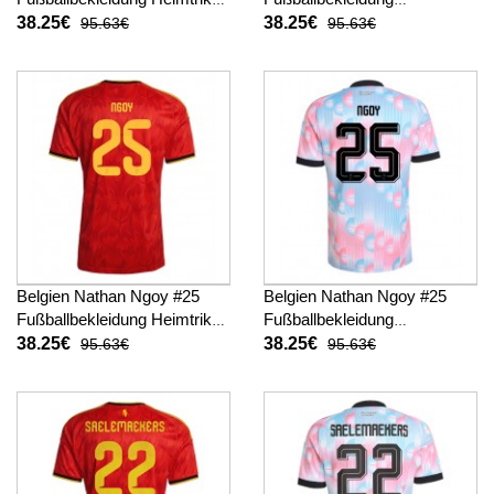
WM 2026 Kurzarm
Auswärtstrikot WM 2026
38.25€
38.25€
95.63€
95.63€
Kurzarm
Belgien Nathan Ngoy #25
Belgien Nathan Ngoy #25
Fußballbekleidung Heimtrikot
Fußballbekleidung
WM 2026 Kurzarm
Auswärtstrikot WM 2026
38.25€
38.25€
95.63€
95.63€
Kurzarm