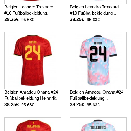
Belgien Leandro Trossard
Belgien Leandro Trossard
#10 Fußballbekleidung
#10 Fußballbekleidung
Heimtrikot WM 2026
Auswärtstrikot WM 2026
38.25€
38.25€
95.63€
95.63€
Kurzarm
Kurzarm
Belgien Amadou Onana #24
Belgien Amadou Onana #24
Fußballbekleidung Heimtrikot
Fußballbekleidung
WM 2026 Kurzarm
Auswärtstrikot WM 2026
38.25€
38.25€
95.63€
95.63€
Kurzarm