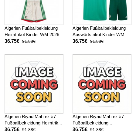
Algerien Fußballbekleidung
Algerien Fußballbekleidung
Heimtrikot Kinder WM 2026
Auswärtstrikot Kinder WM
Kurzarm (+ kurze hosen)
2026 Kurzarm (+ kurze
36.75€
36.75€
91.88€
91.88€
hosen)
Algerien Riyad Mahrez #7
Algerien Riyad Mahrez #7
Fußballbekleidung Heimtrikot
Fußballbekleidung
Kinder WM 2026 Kurzarm (+
Auswärtstrikot Kinder WM
36.75€
36.75€
91.88€
91.88€
kurze hosen)
2026 Kurzarm (+ kurze